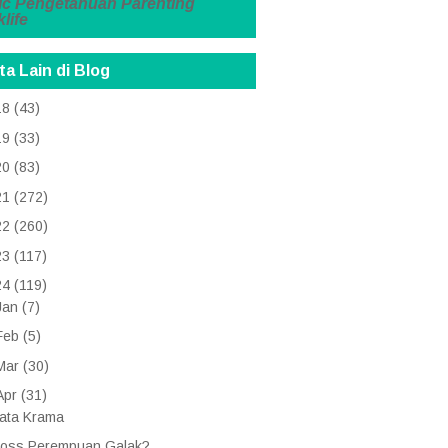
ic
Pengetahuan
Parenting
life
ta Lain di Blog
18
(43)
19
(33)
20
(83)
21
(272)
22
(260)
23
(117)
24
(119)
Jan
(7)
Feb
(5)
Mar
(30)
Apr
(31)
ata Krama
oss Perempuan Galak?