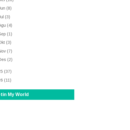
Jun
(8)
Jul
(3)
Agu
(4)
Sep
(1)
Okt
(3)
Nov
(7)
Des
(2)
25
(37)
26
(11)
tin My World