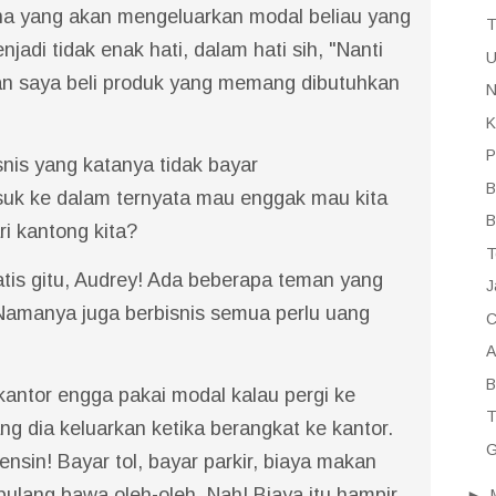
ena yang akan mengeluarkan modal beliau yang
T
jadi tidak enak hati, dalam hati sih, "Nanti
U
an saya beli produk yang memang dibutuhkan
N
K
P
nis yang katanya tidak bayar
B
uk ke dalam ternyata mau enggak mau kita
B
i kantong kita?
T
tis gitu, Audrey! Ada beberapa teman yang
J
. Namanya juga berbisnis semua perlu uang
C
A
B
antor engga pakai modal kalau pergi ke
T
ng dia keluarkan ketika berangkat ke kantor.
G
ensin! Bayar tol, bayar parkir, biaya makan
 pulang bawa oleh-oleh. Nah! Biaya itu hampir
►