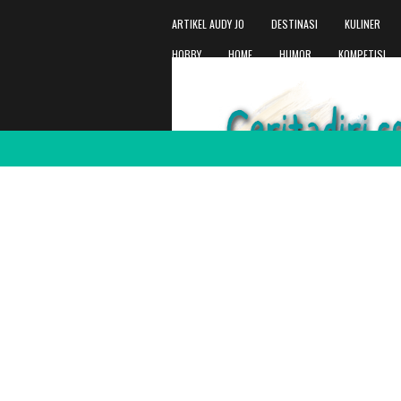
ARTIKEL AUDY JO
DESTINASI
KULINER
HOBBY
HOME
HUMOR
KOMPETISI
WORKLIFE