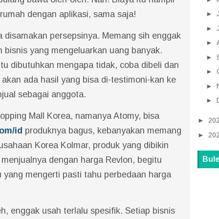
 rumah dengan aplikasi, sama saja!
►
►
ya disamakan persepsinya. Memang sih enggak
►
 bisnis yang mengeluarkan uang banyak.
►
tu dibutuhkan mengapa tidak, coba dibeli dan
►
 akan ada hasil yang bisa di-testimoni-kan ke
►
njual sebagai anggota.
►
opping Mall Korea, namanya Atomy, bisa
►
20
om/id
produknya bagus, kebanyakan memang
►
20
usahaan Korea Kolmar, produk yang dibikin
Bule
a menjualnya dengan harga Revlon, begitu
 yang mengerti pasti tahu perbedaan harga
eh, enggak usah terlalu spesifik. Setiap bisnis