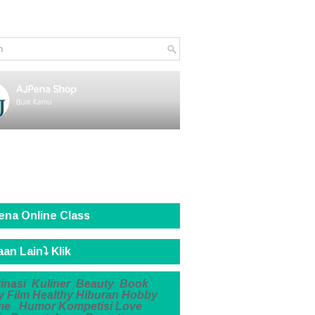
ena Online Class
an Lain⤵️ Klik
inasi
Kuliner
Beauty
Book
y
Film
Healthy
Hiburan
Hobby
me
Humor
Kompetisi
Love