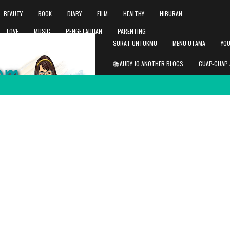
BEAUTY
BOOK
DIARY
FILM
HEALTHY
HIBURAN
LOVE
MUSIC
PENGETAHUAN
PARENTING
SURAT UNTUKMU
MENU UTAMA
YOU
📚AUDY JO ANOTHER BLOGS
CUAP-CUAP 