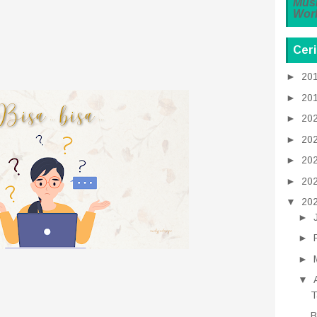
Mus
Work
Ceri
►
20
►
20
►
20
►
20
►
20
►
20
▼
20
►
►
►
▼
T
B