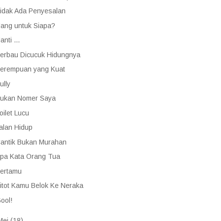
idak Ada Penyesalan
ang untuk Siapa?
anti ...
erbau Dicucuk Hidungnya
erempuan yang Kuat
ully
ukan Nomer Saya
oilet Lucu
alan Hidup
antik Bukan Murahan
pa Kata Orang Tua
ertamu
itot Kamu Belok Ke Neraka
ool!
Mei
(18)