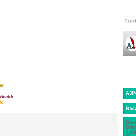
er
AJP
Health
ic
Baca
Dest
Diar
Ho