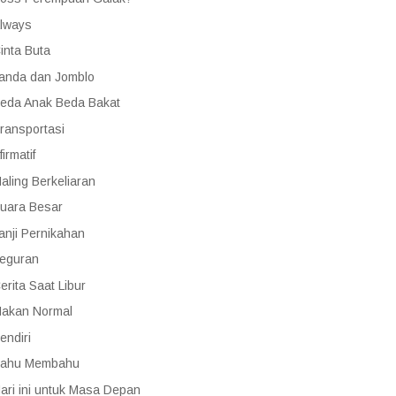
lways
inta Buta
anda dan Jomblo
eda Anak Beda Bakat
ransportasi
firmatif
aling Berkeliaran
uara Besar
anji Pernikahan
eguran
erita Saat Libur
akan Normal
endiri
ahu Membahu
ari ini untuk Masa Depan