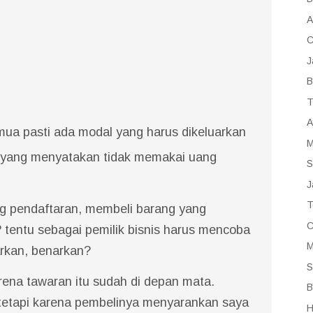
A
C
J
B
T
A
mua pasti ada modal yang harus dikeluarkan
M
i yang menyatakan tidak memakai uang
S
J
T
ng pendaftaran, membeli barang yang
C
? tentu sebagai pemilik bisnis harus mencoba
M
arkan, benarkan?
S
ena tawaran itu sudah di depan mata.
B
 tetapi karena pembelinya menyarankan saya
H