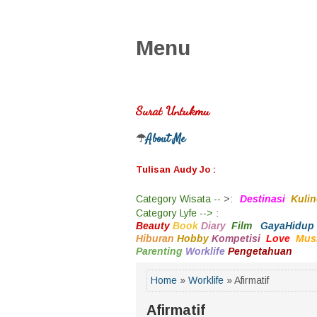
Menu
Surat Untukmu
About Me
☂
Tulisan Audy Jo :
Category
Wisata --
>
:
Destinasi
Kulin
Category
Lyfe -->
:
Beauty
Book
Diary
Film
GayaHidup
Hiburan
Hobby
Kompetisi
Love
Mus
Parenting
Worklife
Pengetahuan
Home
»
Worklife
» Afirmatif
Afirmatif