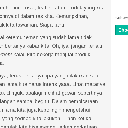
m hal ini brosur, leaflet, atau produk yang kita
hnya di dalam tas kita. Kemungkinan,
Subscr
 kita tawarkan. Siapa tahu!
Ebo
 mal ketemu teman yang sudah lama tidak
bertanya kabar kita. Oh, iya, jangan terlalu
ement
kalau kita bekerja menjual produk
ja.
nya, terus bertanya apa yang dilakukan saat
man lama kita harus intens yaaa. Lihat matanya
ak-clinguk, apalagi melihat gawai, sepertinya
a. Jangan sampai begitu! Dalam pembicaraan
n lama kita juga kepo ingin mengetahui
yang sednag kita lakukan ... nah ketika
barulah kita bisa mengeluarkan perkataan,