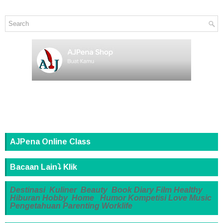
AJPena Online Class
Bacaan Lain⤵️ Klik
Destinasi
Kuliner
Beauty
Book
Diary
Film
Healthy
Hiburan
Hobby
Home
Humor
Kompetisi
Love
Music
Pengetahuan
Parenting
Worklife