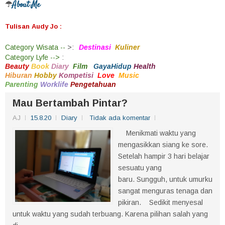
About Me
☂
Tulisan Audy Jo :
Category
Wisata --
>
:
Destinasi
Kuliner
Category
Lyfe -->
:
Beauty
Book
Diary
Film
GayaHidup
Health
Hiburan
Hobby
Kompetisi
Love
Music
Parenting
Worklife
Pengetahuan
Mau Bertambah Pintar?
AJ
15.8.20
Diary
Tidak ada komentar
Menikmati waktu yang
mengasikkan siang ke sore.
Setelah hampir 3 hari belajar
sesuatu yang
baru. Sungguh, untuk umurku
sangat menguras tenaga dan
pikiran. Sedikit menyesal
untuk waktu yang sudah terbuang. Karena pilihan salah yang