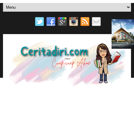
SURAT UNTUKMU
MENU UTAMA
YOU TUBE
EBOOK AUDY JO DI PLAY STORE BOOK
📚AUDY JO ANOTHER BLOGS
CUAP-CUAP AKOE
BERANDA