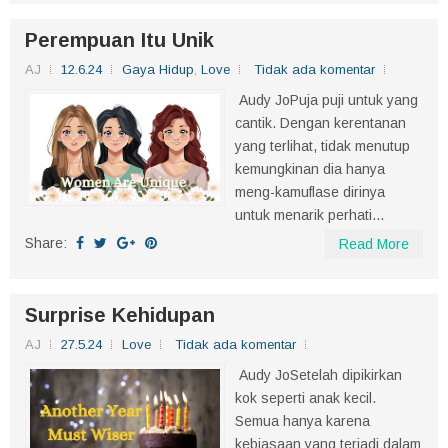
Perempuan Itu Unik
AJ
12.6.24
Gaya Hidup
,
Love
Tidak ada komentar
Audy JoPuja puji untuk yang
cantik. Dengan kerentanan
yang terlihat, tidak menutup
kemungkinan dia hanya
meng-kamuflase dirinya
untuk menarik perhati...
Share:
Read More
Surprise Kehidupan
AJ
27.5.24
Love
Tidak ada komentar
Audy JoSetelah dipikirkan
kok seperti anak kecil.
Semua hanya karena
kebiasaan yang terjadi dalam