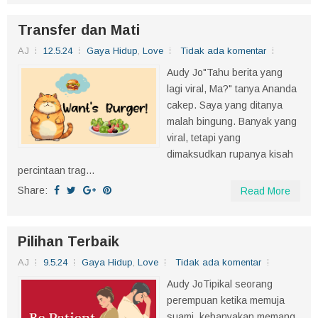
Transfer dan Mati
AJ
12.5.24
Gaya Hidup
,
Love
Tidak ada komentar
Audy Jo"Tahu berita yang
lagi viral, Ma?" tanya Ananda
cakep. Saya yang ditanya
malah bingung. Banyak yang
viral, tetapi yang
dimaksudkan rupanya kisah
percintaan trag...
Share:
Read More
Pilihan Terbaik
AJ
9.5.24
Gaya Hidup
,
Love
Tidak ada komentar
Audy JoTipikal seorang
perempuan ketika memuja
suami, kebanyakan memang