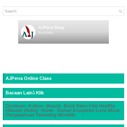
AJPena Online Class
Bacaan Lain⤵️ Klik
Destinasi
Kuliner
Beauty
Book
Diary
Film
Healthy
Hiburan
Hobby
Home
Humor
Kompetisi
Love
Music
Pengetahuan
Parenting
Worklife