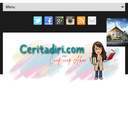
SURAT UNTUKMU
MENU UTAMA
YOU TUBE
EBOOK AUDY JO DI PLAY STORE BOOK
📚AUDY JO ANOTHER BLOGS
CUAP-CUAP AKOE
BERANDA