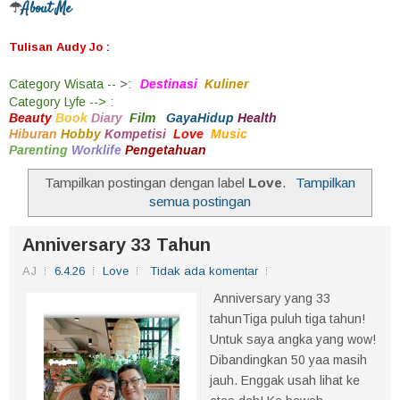
About Me
☂
Tulisan Audy Jo :
Category
Wisata --
>
:
Destinasi
Kuliner
Category
Lyfe -->
:
Beauty
Book
Diary
Film
GayaHidup
Health
Hiburan
Hobby
Kompetisi
Love
Music
Parenting
Worklife
Pengetahuan
Tampilkan postingan dengan label
Love
.
Tampilkan
semua postingan
Anniversary 33 Tahun
AJ
6.4.26
Love
Tidak ada komentar
Anniversary yang 33
tahunTiga puluh tiga tahun!
Untuk saya angka yang wow!
Dibandingkan 50 yaa masih
jauh. Enggak usah lihat ke