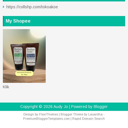
https://collshp.com/tokoakoe
My Shopee
Klik
Copyright ©
2026
Audy Jo
| Powered by
Blogger
Design by
FlexiThemes
| Blogger Theme by
Lasantha
-
PremiumBloggerTemplates.com
|
Rapid Domain Search