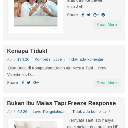
atas dah! Ke bawah
saja.&nb...
Share:
Read More
Kenapa Tidak!
AJ
13.3.26
Kompetisi
,
Love
Tidak ada komentar
Bisa Baca di KompasianaBoleh Aja Mesra Tapi ...Yeay
Valentine's D...
Share:
Read More
Bukan Ibu Malas Tapi Freeze Response
AJ
6.2.26
Love
,
Pengetahuan
Tidak ada komentar
Ternyata saat istri hanya
diam melamun atau main HP,