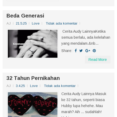
Beda Generasi
AJ
21.5.25
Love
Tidak ada komentar
Cerita Audy LainnyaKetika
semua berlalu, ada kelelahan
yang mendalam.&nb...
Share:
Read More
32 Tahun Pernikahan
AJ
3.4.25
Love
Tidak ada komentar
Cerita Audy Lainnya Masuk
ke 32 tahun, seperti biasa
Hubby lupa hehehe. Mau
marah? Aih ... sudahlah!