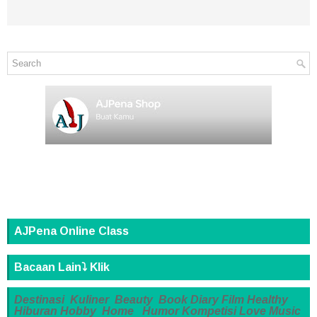
AJPena Online Class
Bacaan Lain⤵️ Klik
Destinasi
Kuliner
Beauty
Book
Diary
Film
Healthy
Hiburan
Hobby
Home
Humor
Kompetisi
Love
Music