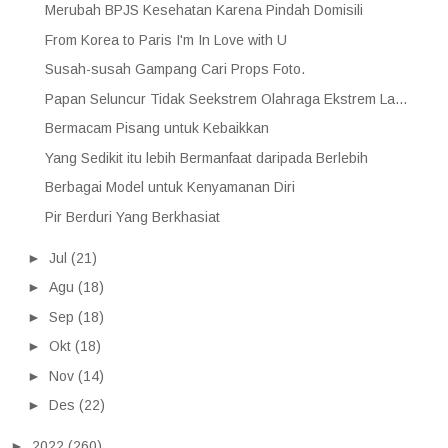
Merubah BPJS Kesehatan Karena Pindah Domisili
From Korea to Paris I'm In Love with U
Susah-susah Gampang Cari Props Foto.
Papan Seluncur Tidak Seekstrem Olahraga Ekstrem La...
Bermacam Pisang untuk Kebaikkan
Yang Sedikit itu lebih Bermanfaat daripada Berlebih
Berbagai Model untuk Kenyamanan Diri
Pir Berduri Yang Berkhasiat
►
Jul
(21)
►
Agu
(18)
►
Sep
(18)
►
Okt
(18)
►
Nov
(14)
►
Des
(22)
►
2022
(260)