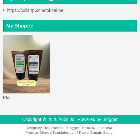
https://collshp.com/tokoakoe
My Shopee
Klik
Copyright ©
2026
Audy Jo
| Powered by
Blogger
Design by
FlexiThemes
| Blogger Theme by
Lasantha
-
PremiumBloggerTemplates.com
|
Rapid Domain Search