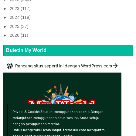
►
2023
(117)
►
2024
(119)
►
2025
(37)
►
2026
(11)
Buletin My World