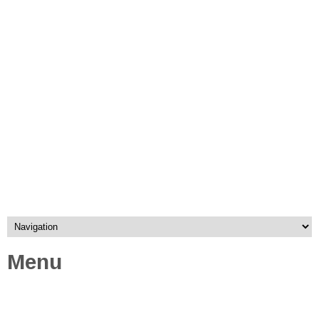
SURAT UNTUKMU
MENU UTAMA
YOU TUBE
EBOOK AUDY JO DI PLAY STORE BOOK
📚AUDY JO ANOTHER BLOGS
CUAP-CUAP AKOE
BERANDA
Menu