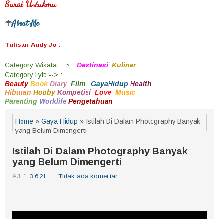
Surat Untukmu
About Me
☂
Tulisan Audy Jo :
Category
Wisata --
>
:
Destinasi
Kuliner
Category
Lyfe -->
:
Beauty
Book
Diary
Film
GayaHidup
Health
Hiburan
Hobby
Kompetisi
Love
Music
Parenting
Worklife
Pengetahuan
Home
»
Gaya Hidup
» Istilah Di Dalam Photography Banyak
yang Belum Dimengerti
Istilah Di Dalam Photography Banyak
yang Belum Dimengerti
AJ
3.6.21
Tidak ada komentar