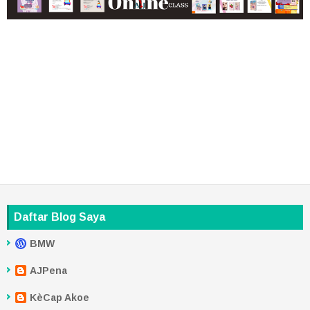
Daftar Blog Saya
BMW
AJPena
KèCap Akoe