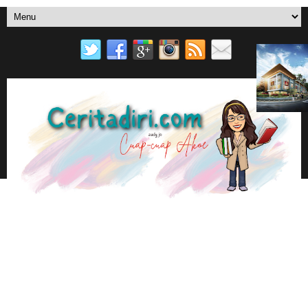
SURAT UNTUKMU
MENU UTAMA
YOU TUBE
EBOOK AUDY JO DI PLAY STORE BOOK
📚AUDY JO ANOTHER BLOGS
CUAP-CUAP AKOE
BERANDA