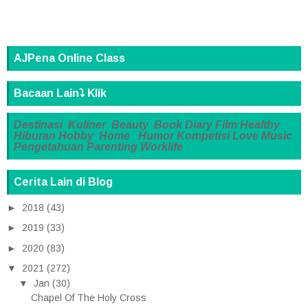
AJPena Online Class
Bacaan Lain⤵️ Klik
Destinasi
Kuliner
Beauty
Book
Diary
Film
Healthy
Hiburan
Hobby
Home
Humor
Kompetisi
Love
Music
Pengetahuan
Parenting
Worklife
Cerita Lain di Blog
►
2018
(43)
►
2019
(33)
►
2020
(83)
▼
2021
(272)
▼
Jan
(30)
Chapel Of The Holy Cross