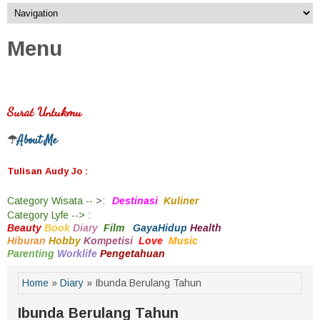
Menu
Surat Untukmu
About Me
☂
Tulisan Audy Jo :
Category
Wisata --
>
:
Destinasi
Kuliner
Category
Lyfe -->
:
Beauty
Book
Diary
Film
GayaHidup
Health
Hiburan
Hobby
Kompetisi
Love
Music
Parenting
Worklife
Pengetahuan
Home
»
Diary
» Ibunda Berulang Tahun
Ibunda Berulang Tahun