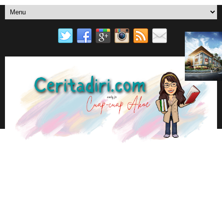
SURAT UNTUKMU
MENU UTAMA
YOU TUBE
EBOOK AUDY JO DI PLAY STORE BOOK
📚AUDY JO ANOTHER BLOGS
CUAP-CUAP AKOE
BERANDA