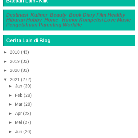
Bacaan Lain⤵️ Klik
Destinasi
Kuliner
Beauty
Book
Diary
Film
Healthy
Hiburan
Hobby
Home
Humor
Kompetisi
Love
Music
Pengetahuan
Parenting
Worklife
Cerita Lain di Blog
►
2018
(43)
►
2019
(33)
►
2020
(83)
▼
2021
(272)
►
Jan
(30)
►
Feb
(28)
►
Mar
(28)
►
Apr
(22)
►
Mei
(27)
►
Jun
(26)