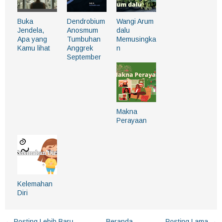
Buka
Dendrobium
Wangi Arum
Jendela,
Anosmum
dalu
Apa yang
Tumbuhan
Memusingka
Kamu lihat
Anggrek
n
September
Makna
Perayaan
Kelemahan
Diri
← Posting Lebih Baru
Beranda
Posting Lama →