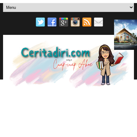
SURAT UNTUKMU
MENU UTAMA
YOU TUBE
EBOOK AUDY JO DI PLAY STORE BOOK
📚AUDY JO ANOTHER BLOGS
CUAP-CUAP AKOE
BERANDA