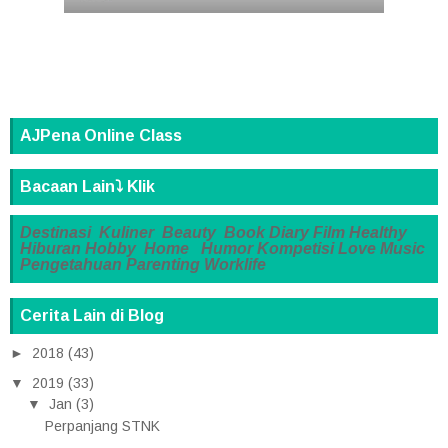
AJPena Online Class
Bacaan Lain⤵️ Klik
Destinasi
Kuliner
Beauty
Book
Diary
Film
Healthy
Hiburan
Hobby
Home
Humor
Kompetisi
Love
Music
Pengetahuan
Parenting
Worklife
Cerita Lain di Blog
►
2018
(43)
▼
2019
(33)
▼
Jan
(3)
Perpanjang STNK