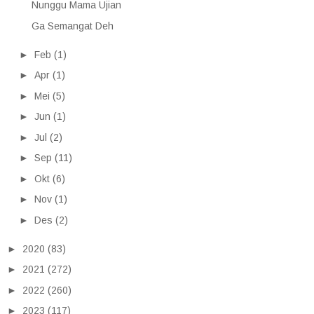
Nunggu Mama Ujian
Ga Semangat Deh
►
Feb
(1)
►
Apr
(1)
►
Mei
(5)
►
Jun
(1)
►
Jul
(2)
►
Sep
(11)
►
Okt
(6)
►
Nov
(1)
►
Des
(2)
►
2020
(83)
►
2021
(272)
►
2022
(260)
►
2023
(117)