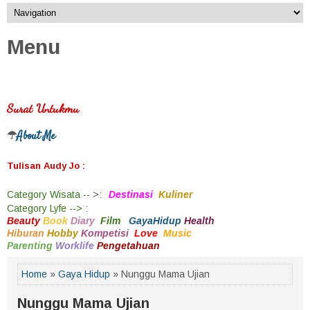
Menu
Surat Untukmu
About Me
☂
Tulisan Audy Jo :
Category
Wisata --
>
:
Destinasi
Kuliner
Category
Lyfe -->
:
Beauty
Book
Diary
Film
GayaHidup
Health
Hiburan
Hobby
Kompetisi
Love
Music
Parenting
Worklife
Pengetahuan
Home
»
Gaya Hidup
» Nunggu Mama Ujian
Nunggu Mama Ujian