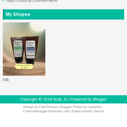
https://collshp.com/tokoakoe
My Shopee
Klik
Copyright ©
2026
Audy Jo
| Powered by
Blogger
Design by
FlexiThemes
| Blogger Theme by
Lasantha
-
PremiumBloggerTemplates.com
|
Rapid Domain Search